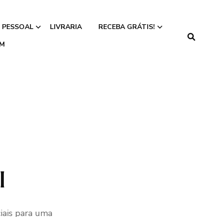
 PESSOAL
LIVRARIA
RECEBA GRÁTIS!
IM
Faça seu Teste
Numerológico
l
iais para uma