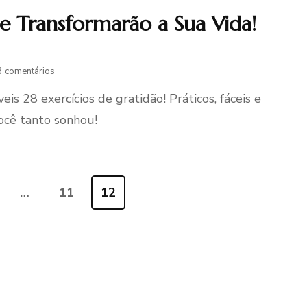
ue Transformarão a Sua Vida!
em
3 comentários
Exercícios
eis 28 exercícios de gratidão! Práticos, fáceis e
de
Gratidão
ocê tanto sonhou!
que
Transformarão
a
Sua
Vida!
…
11
12
na
Página
Página
(Comece
Agora!)