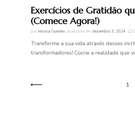
Exercícios de Gratidão q
(Comece Agora!)
por
Jessica Guedes
atualizado em
dezembro 3, 2024
Transforme a sua vida através desses incrív
transformadores! Cocrie a realidade que v
Paginação
1
Pági
de
posts