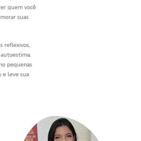
nder quem você
rimorar suas
 reflexivos,
 autoestima,
omo pequenas
 e leve sua