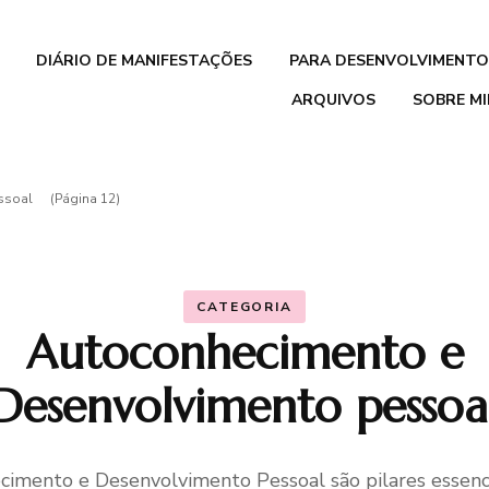
DIÁRIO DE MANIFESTAÇÕES
PARA DESENVOLVIMENTO
ARQUIVOS
SOBRE M
Pacote de
Organização Pessoal
ssoal
(Página 12)
‘Vida em Harmonia’
Mentalidade de
Crescimento para
CATEGORIA
Autoconhecimento e
Crianças
Desenvolvimento pessoa
Livro O Despertar da
Consciência
imento e Desenvolvimento Pessoal são pilares essenc