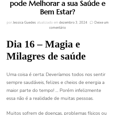
pode Melhorar a sua Saúde e
Bem Estar?
por
Jessica Guedes
atualizado em
dezembro 3, 2024
Deixe um
em
comentário
Dia
16
Dia 16 – Magia e
–
Como
Milagres de saúde
a
Gratidão
pode
Melhorar
a
Uma coisa é certa: Deveríamos todos nos sentir
sua
sempre saudáveis, felizes e cheios de energia a
Saúde
e
maior parte do tempo! … Porém infelizmente
Bem
essa não é a realidade de muitas pessoas.
Estar?
Muitos sofrem de doenças, problemas físicos ou