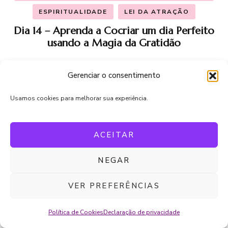
ESPIRITUALIDADE
LEI DA ATRAÇÃO
Dia 14 – Aprenda a Cocriar um dia Perfeito
usando a Magia da Gratidão
Gerenciar o consentimento
Usamos cookies para melhorar sua experiência.
ACEITAR
Posts populares
NEGAR
VER PREFERÊNCIAS
AUTOCONHECIMENTO E DESENVOLVIMENTO
PESSOAL
Política de Cookies
Declaração de privacidade
LEI DA ATRAÇÃO