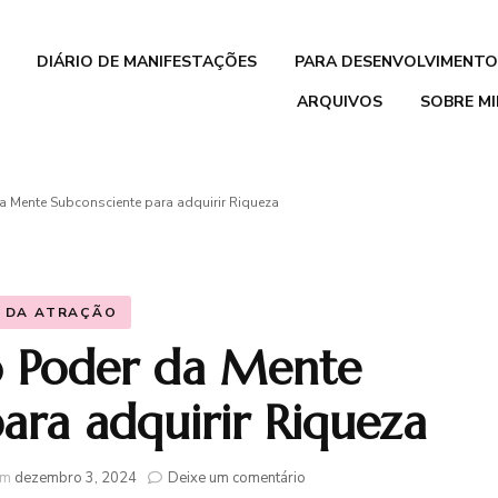
DIÁRIO DE MANIFESTAÇÕES
PARA DESENVOLVIMENTO
ARQUIVOS
SOBRE M
Pacote de
Organização Pessoal
 Mente Subconsciente para adquirir Riqueza
‘Vida em Harmonia’
Mentalidade de
Crescimento para
I DA ATRAÇÃO
Crianças
 Poder da Mente
Livro O Despertar da
ara adquirir Riqueza
Consciência
em
em
dezembro 3, 2024
Deixe um comentário