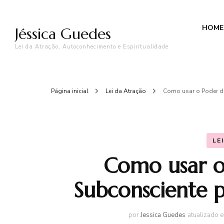
HOME
Jéssica Guedes
Lei da Atração, Autoconhecimento e Espiritualidade
Página inicial
Lei da Atração
Como usar o Poder da
LE
Como usar o
Subconsciente p
por
Jessica Guedes
atualizado 