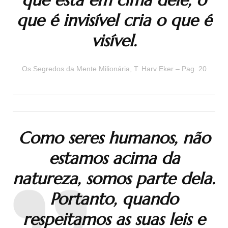
que está em cima dele, o
que é invisível cria o que é
visível.
Os Segredos da Mente Milionária, T. Harv Eker – Pag. 20
Como seres humanos, não
estamos acima da
natureza, somos parte dela.
Portanto,
quando
respeitamos as suas leis e