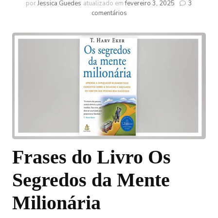
por
Jessica Guedes
atualizado em
fevereiro 3, 2025
3
em
comentários
75
Melhores
Frases
do
Livro
Os
Segredos
da
Mente
Milionária
Frases do Livro Os
Segredos da Mente
Milionária