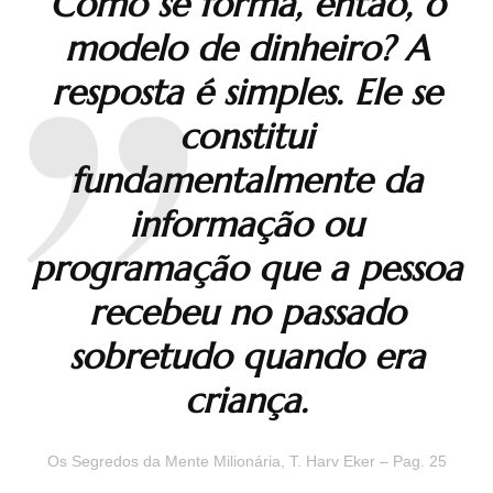
Como se forma, então, o
modelo de dinheiro? A
resposta é simples. Ele se
constitui
fundamentalmente da
informação ou
programação que a pessoa
recebeu no passado
sobretudo quando era
criança.
Os Segredos da Mente Milionária, T. Harv Eker – Pag. 25