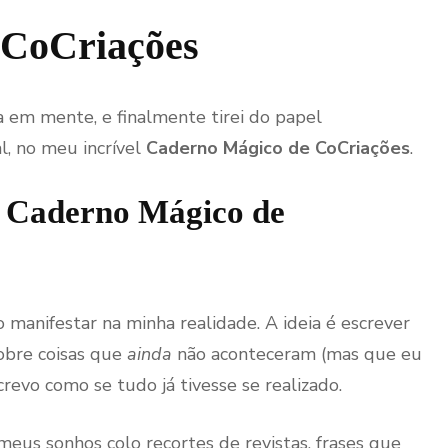
Caderno
Mágico
 CoCriações
de
CoCriações
–
Para
a em mente, e finalmente tirei do papel
quê
Serve
l, no meu incrível
Caderno Mágico de CoCriações
.
e
Como
Utilizá-
u Caderno Mágico de
lo?
manifestar na minha realidade. A ideia é escrever
sobre coisas que
ainda
não aconteceram (mas que eu
revo como se tudo já tivesse se realizado.
meus sonhos colo recortes de revistas, frases que