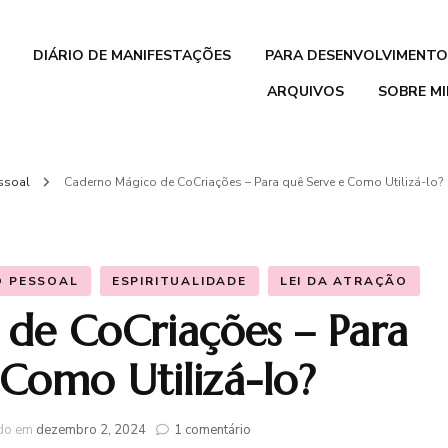
DIÁRIO DE MANIFESTAÇÕES
PARA DESENVOLVIMENTO
ARQUIVOS
SOBRE M
Pacote de
Organização Pessoal
essoal
Caderno Mágico de CoCriações – Para quê Serve e Como Utilizá-lo?
‘Vida em Harmonia’
Mentalidade de
Crescimento para
O PESSOAL
ESPIRITUALIDADE
LEI DA ATRAÇÃO
Crianças
de CoCriações – Para
Livro O Despertar da
 Como Utilizá-lo?
Consciência
em
ado em
dezembro 2, 2024
1 comentário