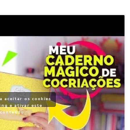
a aceitar os cookies
ing e ativar este
conteúdo