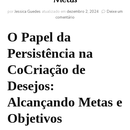
por
Jessica Guedes
atualizado em
dezembro 2, 2024
Deixe um
em
comentário
Persistência:
O
O Papel da
Segredo
da
Manifestação
Persistência na
de
Desejos
e
CoCriação de
Metas
Desejos:
Alcançando Metas e
Objetivos