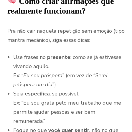
Como criar afirmações que
realmente funcionam?
Pra não cair naquela repetição sem emoção (tipo
mantra mecânico), siga essas dicas:
Use frases no
presente
: como se já estivesse
vivendo aquilo.
Ex: “
Eu sou próspera
” (em vez de “
Serei
próspera um dia
”)
Seja
específica
, se possível.
Ex: “Eu sou grata pelo meu trabalho que me
permite ajudar pessoas e ser bem
remunerada.”
Foque no que
você quer sentir
, não no que