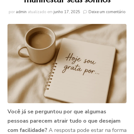
em
por
admin
atualizado em
junho 17, 2025
Deixe um comentário
Com
usar
a
Lei
da
Atra
no
dia
a
dia:
Guia
comp
para
mani
seu
son
Você já se perguntou por que algumas
pessoas parecem atrair tudo o que desejam
com facilidade?
A resposta pode estar na forma