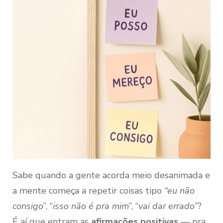
Sabe quando a gente acorda meio desanimada e
a mente começa a repetir coisas tipo
“eu não
consigo
”, “
isso não é pra mim
”, “
vai dar errado
”?
É aí que entram as
afirmações positivas
— pra