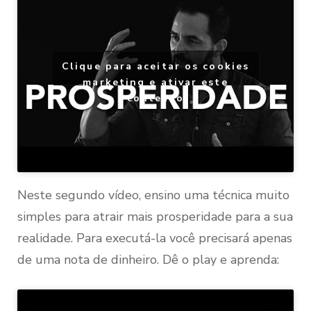
Clique para aceitar os cookies
marketing e ativar este
conteúdo
Neste segundo vídeo, ensino uma técnica muito
simples para atrair mais prosperidade para a sua
realidade. Para executá-la você precisará apenas
de uma nota de dinheiro. Dê o play e aprenda: