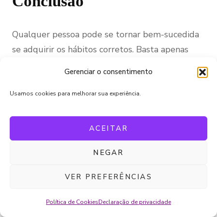
Conclusão
Qualquer pessoa pode se tornar bem-sucedida
se adquirir os hábitos corretos. Basta apenas
uma mudança
mindset
! Novas crenças e hábitos
Gerenciar o consentimento
o ajudarão nesta jornada de prosperidade.
Usamos cookies para melhorar sua experiência.
Se você gostou do artigo de hoje, compartilhe
em suas redes sociais e deixe seu comentário
ACEITAR
logo abaixo!
NEGAR
Gratidão enorme e até o próximo artigo!
VER PREFERÊNCIAS
Política de Cookies
Declaração de privacidade