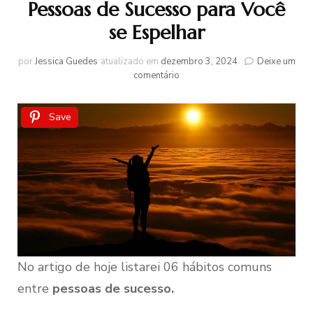
Pessoas de Sucesso para Você
se Espelhar
por
Jessica Guedes
atualizado em
dezembro 3, 2024
Deixe um
em
comentário
06
Hábitos
Presentes
Save
em
Pessoas
de
Sucesso
para
Você
se
Espelhar
No artigo de hoje listarei 06 hábitos comuns
entre
pessoas
de sucesso.