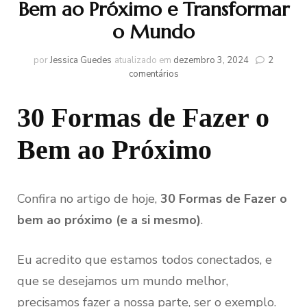
Bem ao Próximo e Transformar
o Mundo
por
Jessica Guedes
atualizado em
dezembro 3, 2024
2
em
comentários
30
Formas
30 Formas de Fazer o
Incríveis
de
Bem ao Próximo
Fazer
o
Bem
ao
Próximo
Confira no artigo de hoje,
30 Formas de Fazer o
e
bem ao próximo (e a si mesmo)
.
Transformar
o
Mundo
Eu acredito que estamos todos conectados, e
que se desejamos um mundo melhor,
precisamos fazer a nossa parte, ser o exemplo.