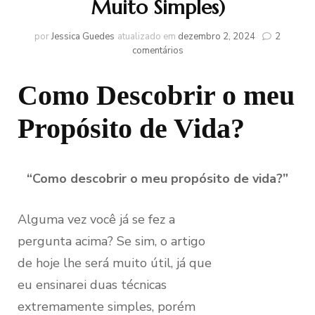
Muito Simples)
por
Jessica Guedes
atualizado em
dezembro 2, 2024
2
em
comentários
Como
Descobrir
Como Descobrir o meu
meu
Propósito
Propósito de Vida?
de
Vida?
(02
Formas
Muito
“Como descobrir o meu propósito de vida?”
Simples)
Alguma vez você já se fez a
pergunta acima? Se sim, o artigo
de hoje lhe será muito útil, já que
eu ensinarei duas técnicas
extremamente simples, porém