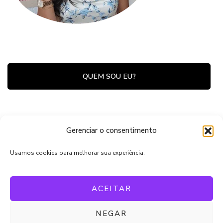
QUEM SOU EU?
Estudiosa da Lei da Atração, espiritualidade e
Gerenciar o consentimento
desenvolvimento pessoal, compartilho tudo que
sei e aprendo em minha jornada de
Usamos cookies para melhorar sua experiência.
autoconhecimento!
ACEITAR
NEGAR