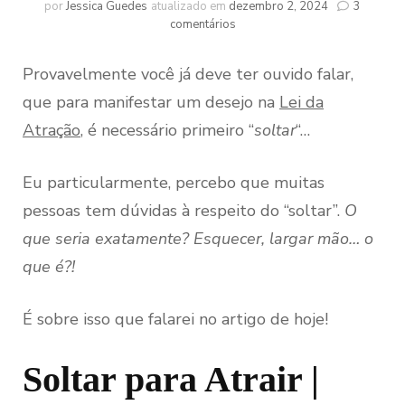
por
Jessica Guedes
atualizado em
dezembro 2, 2024
3
em
comentários
Como
Soltar
Provavelmente você já deve ter ouvido falar,
um
Desejo
que para manifestar um desejo na
Lei da
para
Atração
, é necessário primeiro “
soltar
“…
o
Universo
na
Eu particularmente, percebo que muitas
Lei
da
pessoas tem dúvidas à respeito do “soltar”.
O
Atração
que seria exatamente? Esquecer, largar mão… o
que é?!
É sobre isso que falarei no artigo de hoje!
Soltar para Atrair |