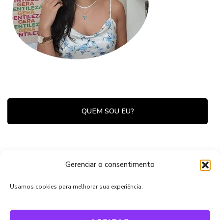
QUEM SOU EU?
Estudiosa da Lei da Atração, espiritualidade e
Gerenciar o consentimento
desenvolvimento pessoal, compartilho tudo que
sei e aprendo em minha jornada de
Usamos cookies para melhorar sua experiência.
autoconhecimento!