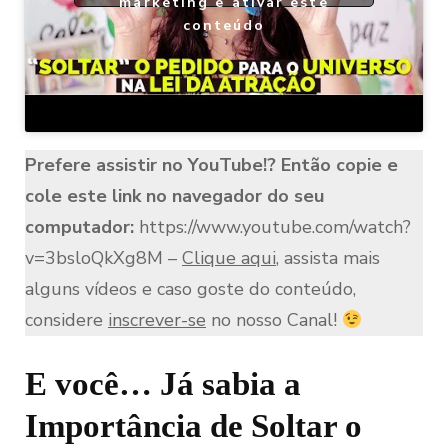
marketing e ativar este
conteúdo
Prefere assistir no YouTube!? Então copie e
cole este link no navegador do seu
computador:
https://www.youtube.com/watch?
v=3bsloQkXg8M –
Clique aqui
, assista mais
alguns vídeos e caso goste do conteúdo,
considere
inscrever-se
no nosso Canal!
E você… Já sabia a
Importância de Soltar o